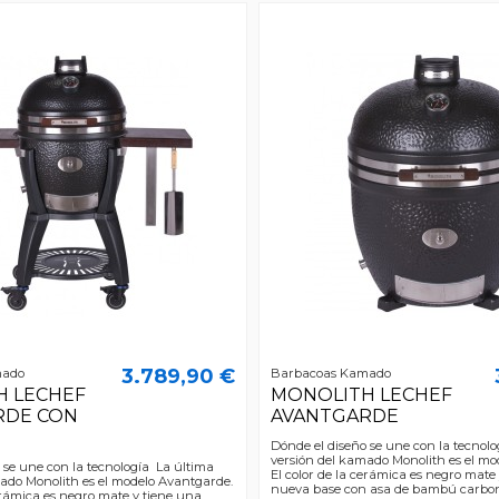
3.789,90 €
mado
Barbacoas Kamado
H LECHEF
MONOLITH LECHEF
RDE CON
AVANTGARDE
Dónde el diseño se une con la tecnol
versión del kamado Monolith es el mo
 se une con la tecnología La última
El color de la cerámica es negro mate
ado Monolith es el modelo Avantgarde.
nueva base con asa de bambú carbo
cerámica es negro mate y tiene una