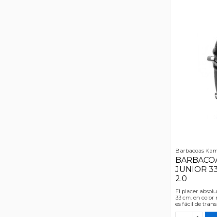
Barbacoas Ka
BARBACO
JUNIOR 3
2.0
El placer absol
33 cm. en color 
es fácil de trans