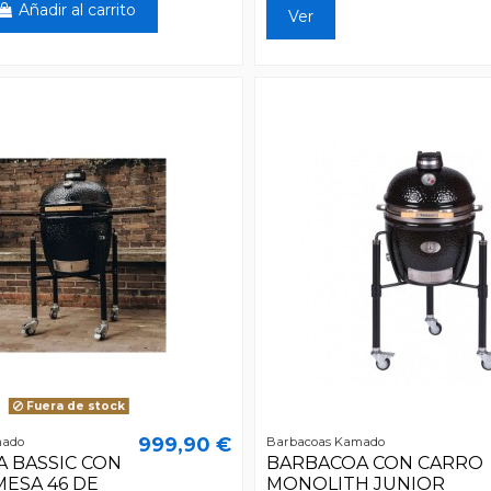
Añadir al carrito
Ver
Fuera de stock
999,90 €
mado
Barbacoas Kamado
 BASSIC CON
BARBACOA CON CARRO
MESA 46 DE
MONOLITH JUNIOR