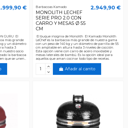
.999,90 €
2.949,90 €
Barbacoas Kamado
MONOLITH LECHEF
SERIE PRO 2.0 CON
CARRO Y MESAS Ø 55
CM
IÓN GURU El
El buque insignia de Monolith El Kamado Monolith
coa más grande
LeChef es la barbacoa más grande de nuestra gama
kg y un diámetro
con un peso de 140 kg y un diámetro de parrilla de 55
ura hasta 3
cm ampliable en altura hasta 3 niveles de cocción.
on nuestro socio
Esta opción viene con carro de acero inoxidable y
eado la barbacoa
mesas laterales de bambú. Es la opción ideal para
n que se unen...
aquellos que aman cocinar todo tipo de recetas.
o
Añadir al carrito