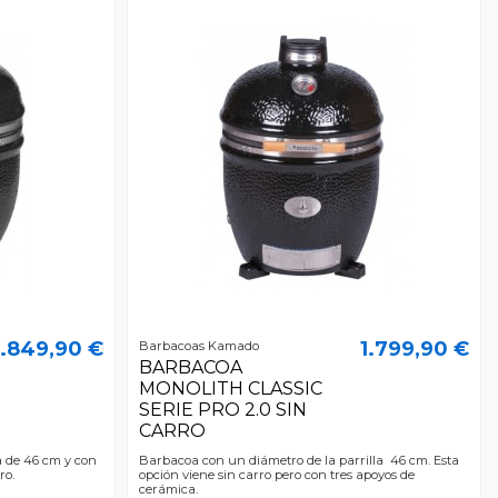
1.849,90 €
1.799,90 €
Barbacoas Kamado
BARBACOA
MONOLITH CLASSIC
SERIE PRO 2.0 SIN
CARRO
a de 46 cm y con
Barbacoa con un diámetro de la parrilla 46 cm. Esta
ro.
opción viene sin carro pero con tres apoyos de
cerámica.