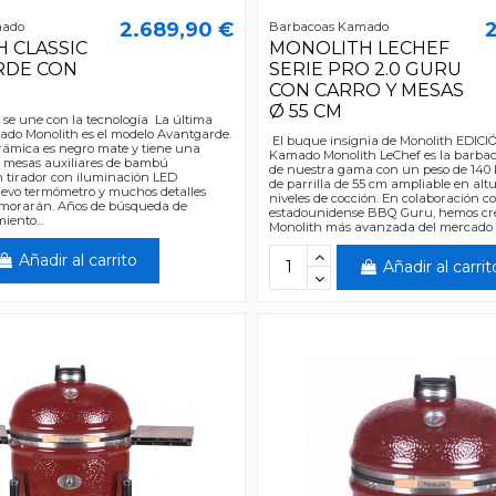
2.689,90 €
2
mado
Barbacoas Kamado
 CLASSIC
MONOLITH LECHEF
RDE CON
SERIE PRO 2.0 GURU
CON CARRO Y MESAS
Ø 55 CM
 se une con la tecnología La última
ado Monolith es el modelo Avantgarde.
El buque insignia de Monolith EDIC
cerámica es negro mate y tiene una
Kamado Monolith LeChef es la barba
 mesas auxiliares de bambú
de nuestra gama con un peso de 140 
 tirador con iluminación LED
de parrilla de 55 cm ampliable en alt
uevo termómetro y muchos detalles
niveles de cocción. En colaboración c
morarán. Años de búsqueda de
estadounidense BBQ Guru, hemos cr
iento...
Monolith más avanzada del mercado e
Añadir al carrito
Añadir al carrit