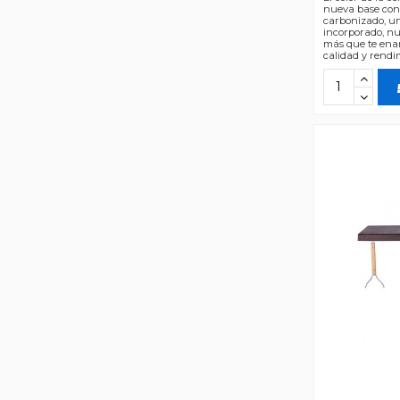
nueva base con
carbonizado, un
incorporado, n
más que te ena
calidad y rendim