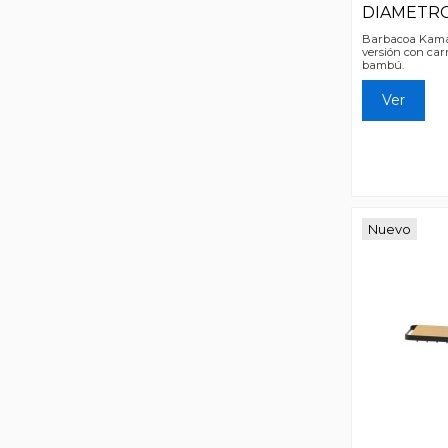
DIAMETR
Barbacoa Kamado
versión con carr
bambú.
Ver
Nuevo