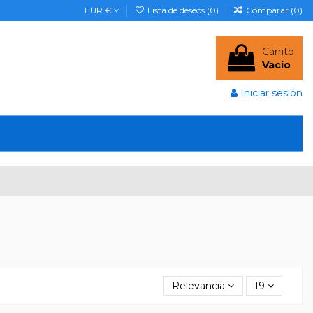
EUR €
Lista de deseos (
0
)
Comparar (
0
)
Carrito
Vacío
Iniciar sesión
Relevancia
19