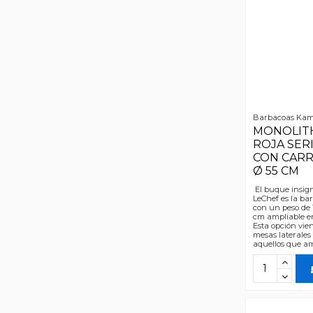
Barbacoas Ka
MONOLIT
ROJA SERI
CON CARR
Ø 55 CM
El buque insig
LeChef es la b
con un peso de 
cm ampliable en
Esta opción vie
mesas laterales
aquellos que am