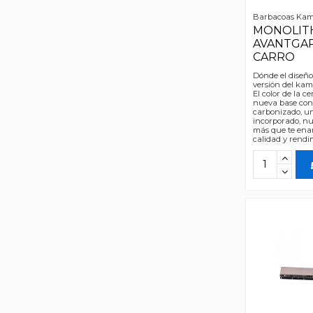
Barbacoas Ka
MONOLITH
AVANTGA
CARRO
Dónde el diseño
versión del kam
El color de la 
nueva base con
carbonizado, un
incorporado, n
más que te ena
calidad y rendim