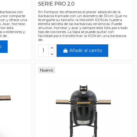
SERIE PRO 2.0
a barbacoa con
En Fontacor les ofrecemos el placer absoluto de la
Junior comparte
barbacoa Kamado con un diámetro de 33 cm. Que no
con y ofrece una
te engañe su tamaño: la Monolith ICON es nuestra
s. Asar, hornear,
estrella secreta de las barbacoas cerámicas. Puede
nior está
ahumar, hornear y asar y siempre está lista para todo
 o exteriores y,
tipo de cocciones. La tapa se puede quitar con
 de...
facilidad para transformar la ICON en una barbacoa
de...
o
Añadir al carrito
Nuevo