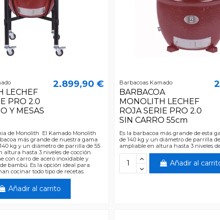
2.899,90 €
2
mado
Barbacoas Kamado
H LECHEF
BARBACOA
E PRO 2.0
MONOLITH LECHEF
O Y MESAS
ROJA SERIE PRO 2.0
SIN CARRO 55cm
nia de Monolith El Kamado Monolith
Es la barbacoa más grande de esta 
arbacoa más grande de nuestra gama
de 140 kg y un diámetro de parrilla d
140 kg y un diámetro de parrilla de 55
ampliable en altura hasta 3 niveles de
 altura hasta 3 niveles de cocción.
ne con carro de acero inoxidable y
Añadir al carrit
 de bambú. Es la opción ideal para
an cocinar todo tipo de recetas.
Añadir al carrito