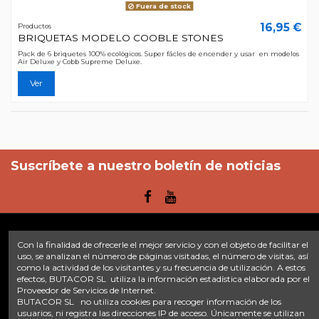
Fuera de stock
16,95 €
Productos
BRIQUETAS MODELO COOBLE STONES
Pack de 6 briquetes 100% ecológicos. Super fácles de encender y usar en modelos
Air Deluxe y Cobb Supreme Deluxe.
Ver
Suscríbete a nuestro boletín de noticias
Con la finalidad de ofrecerle el mejor servicio y con el objeto de facilitar el
Enlaces
uso, se analizan el número de páginas visitadas, el número de visitas, así
como la actividad de los visitantes y su frecuencia de utilización. A estos
efectos, BUTACOR SL utiliza la información estadística elaborada por el
Inicio
Sobre nosotros
Contacte con nosotros
Aviso legal
Proveedor de Servicios de Internet.
Política de privacidad
Tratamiento de datos
BUTACOR SL no utiliza cookies para recoger información de los
Términos y condiciones
Plazos de envío
usuarios, ni registra las direcciones IP de acceso. Únicamente se utilizan