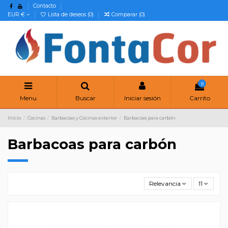
Contacto
EUR €
Lista de deseos (
0
)
Comparar (
0
)
0
Menu
Buscar
Iniciar sesión
Carrito
Inicio
Cocinas
Barbacoas y Cocinas exterior
Barbacoas para carbón
Barbacoas para carbón
Relevancia
11