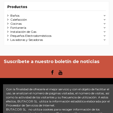
Productos
Baños
Calefacción
Cocinas
Fontanería
Instalación de Gas
Pequeños Electrodomésticos
Lavadoras y Secadoras
Suscríbete a nuestro boletín de noticias
Con la finalidad de ofrecerle el mejor servicio y con el objeto de facilitar el
Enlaces
uso, se analizan el número de páginas visitadas, el número de visitas, así
como la actividad de los visitantes y su frecuencia de utilización. A estos
efectos, BUTACOR SL utiliza la información estadística elaborada por el
Inicio
Sobre nosotros
Contacte con nosotros
Aviso legal
Proveedor de Servicios de Internet.
Política de privacidad
Tratamiento de datos
BUTACOR SL no utiliza cookies para recoger información de los
Términos y condiciones
Plazos de envío