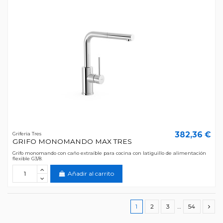
382,36 €
Griferia Tres
GRIFO MONOMANDO MAX TRES
Grifo monomando con caño extraíble para cocina con latiguillo de alimentación
flexible G3/8.
Añadir al carrito
1
2
3
…
54