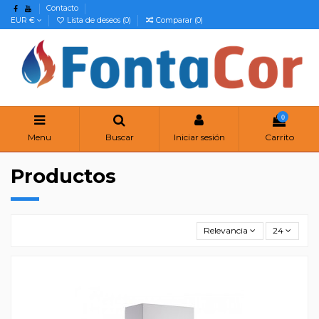
Contacto
EUR €
Lista de deseos (
0
)
Comparar (
0
)
0
Menu
Buscar
Iniciar sesión
Carrito
Productos
Relevancia
24