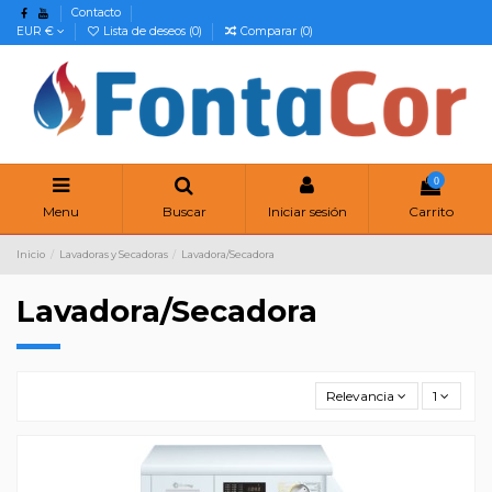
Contacto
EUR €
Lista de deseos (
0
)
Comparar (
0
)
0
Menu
Buscar
Iniciar sesión
Carrito
Inicio
Lavadoras y Secadoras
Lavadora/Secadora
Lavadora/Secadora
Relevancia
1