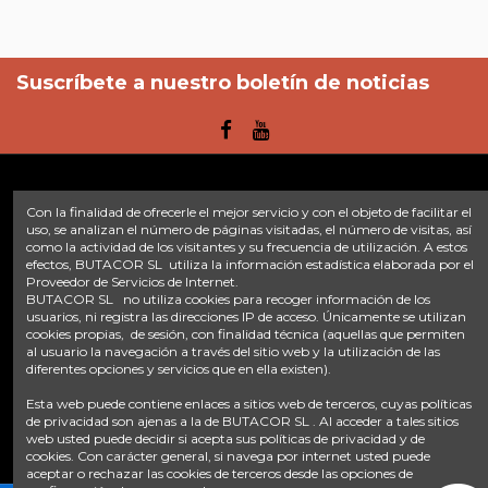
Suscríbete a nuestro boletín de noticias
Con la finalidad de ofrecerle el mejor servicio y con el objeto de facilitar el
Enlaces
uso, se analizan el número de páginas visitadas, el número de visitas, así
como la actividad de los visitantes y su frecuencia de utilización. A estos
Inicio
Sobre nosotros
Contacte con nosotros
Aviso legal
efectos, BUTACOR SL utiliza la información estadística elaborada por el
Política de privacidad
Tratamiento de datos
Proveedor de Servicios de Internet.
BUTACOR SL no utiliza cookies para recoger información de los
Términos y condiciones
Plazos de envío
usuarios, ni registra las direcciones IP de acceso. Únicamente se utilizan
cookies propias, de sesión, con finalidad técnica (aquellas que permiten
Contáctanos
al usuario la navegación a través del sitio web y la utilización de las
diferentes opciones y servicios que en ella existen).
Fontacor
Ctra. Fuente Álamo Nº45, 30153, Corvera (Murcia)
Esta web puede contiene enlaces a sitios web de terceros, cuyas políticas
info@fontacor.com
638 28 57 85
de privacidad son ajenas a la de BUTACOR SL . Al acceder a tales sitios
web usted puede decidir si acepta sus políticas de privacidad y de
cookies. Con carácter general, si navega por internet usted puede
aceptar o rechazar las cookies de terceros desde las opciones de