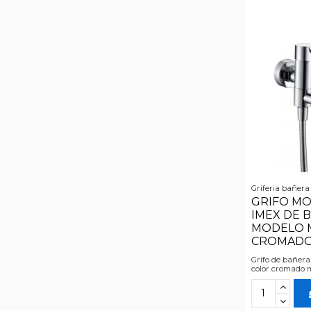
Griferia bañera
GRIFO M
IMEX DE 
MODELO M
CROMAD
Grifo de bañera
color cromado