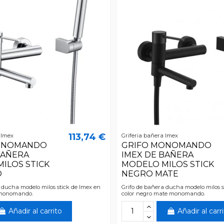
113,74 €
 Imex
Griferia bañera Imex
ONOMANDO
GRIFO MONOMANDO
BAÑERA
IMEX DE BAÑERA
ILOS STICK
MODELO MILOS STICK
O
NEGRO MATE
 ducha modelo milos stick de Imex en
Grifo de bañera ducha modelo milos s
 monomando.
color negro mate monomando.
Añadir al carrito
Añadir al carr