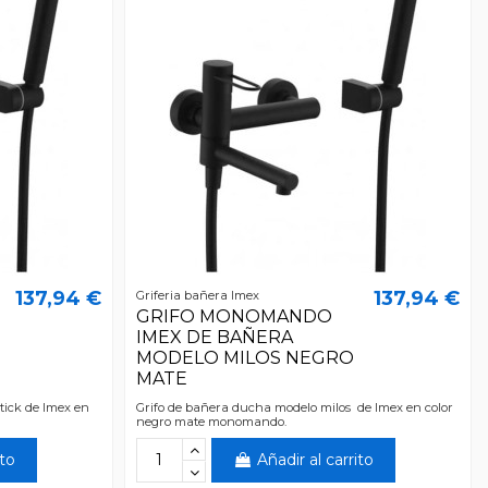
137,94 €
137,94 €
Griferia bañera Imex
GRIFO MONOMANDO
IMEX DE BAÑERA
MODELO MILOS NEGRO
MATE
tick de Imex en
Grifo de bañera ducha modelo milos de Imex en color
negro mate monomando.
ito
Añadir al carrito