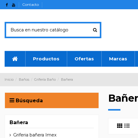
Contacto
Productos
Ofertas
Marcas
Inicio
Baños
Grifería Baño
Bañera
Bañer
Búsqueda
Bañera
Griferia bañera Imex