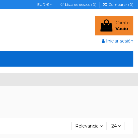
EUR €
Lista de deseos (
0
)
Comparar (
0
)
Carrito
Vacío
Iniciar sesión
Relevancia
24