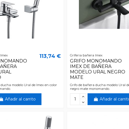
113,74 €
 Imex
Griferia bañera Imex
ONOMANDO
GRIFO MONOMANDO
BAÑERA
IMEX DE BAÑERA
URAL
MODELO URAL NEGRO
O
MATE
 ducha modelo Ural de Imex en color
Grifo de bañera ducha modelo Ural de
mando.
negro mate monomando.
Añadir al carrito
Añadir al carrit