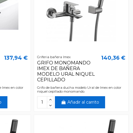
137,94 €
140,36 €
Griferia bañera Imex
GRIFO MONOMANDO
IMEX DE BAÑERA
MODELO URAL NIQUEL
CEPILLADO
 Imex en color
Grifo de bañera ducha modelo Ural de Imex en color
niquel cepillado monomando.
o
Añadir al carrito