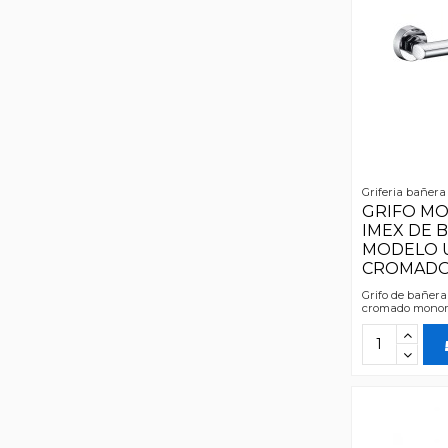
Griferia bañera
GRIFO M
IMEX DE 
MODELO 
CROMAD
Grifo de bañera
cromado mono