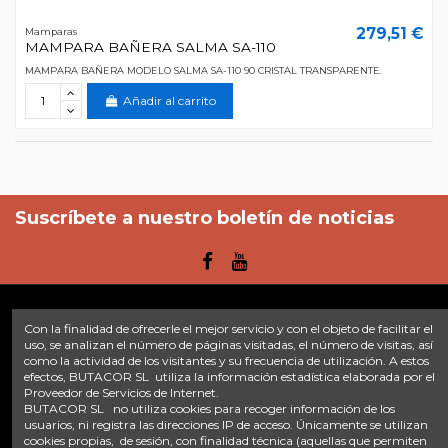
279,51 €
Mamparas
MAMPARA BAÑERA SALMA SA-110
MAMPARA BAÑERA MODELO SALMA SA-110 90 CRISTAL TRANSPARENTE.
Añadir al carrito
Suscríbete a nuestro boletín de noticias
Con la finalidad de ofrecerle el mejor servicio y con el objeto de facilitar el
Enlaces
uso, se analizan el número de páginas visitadas, el número de visitas, así
como la actividad de los visitantes y su frecuencia de utilización. A estos
efectos, BUTACOR SL utiliza la información estadística elaborada por el
Inicio
Sobre nosotros
Contacte con nosotros
Aviso legal
Proveedor de Servicios de Internet.
Política de privacidad
Tratamiento de datos
BUTACOR SL no utiliza cookies para recoger información de los
Términos y condiciones
Plazos de envío
usuarios, ni registra las direcciones IP de acceso. Únicamente se utilizan
cookies propias, de sesión, con finalidad técnica (aquellas que permiten