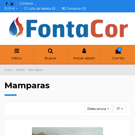
Contacto
EUR €
Lista de deseos (
0
)
Comparar (
0
)
0
Menu
Buscar
Iniciar sesión
Carrito
Inicio
Baños
Mamparas
Mamparas
Relevancia
17