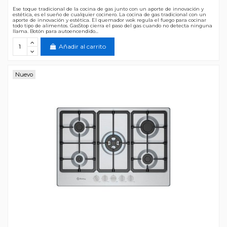
Ese toque tradicional de la cocina de gas junto con un aporte de innovación y
estética, es el sueño de cualquier cocinero. La cocina de gas tradicional con un
aporte de innovación y estética. El quemador wok regula el fuego para cocinar
todo tipo de alimentos. GasStop cierra el paso del gas cuando no detecta ninguna
llama. Botón para autoencendido...
Añadir al carrito
Nuevo