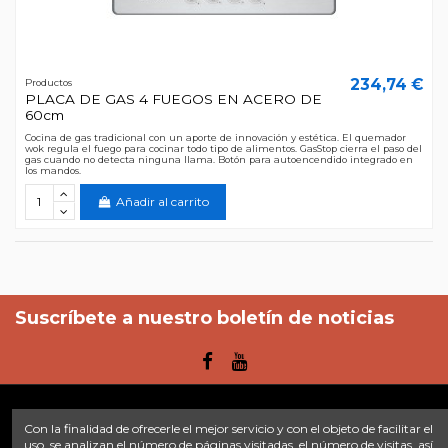
234,74 €
Productos
PLACA DE GAS 4 FUEGOS EN ACERO DE
60cm
Cocina de gas tradicional con un aporte de innovación y estética. El quemador
wok regula el fuego para cocinar todo tipo de alimentos. GasStop cierra el paso del
gas cuando no detecta ninguna llama. Botón para autoencendido integrado en
los mandos.
Añadir al carrito
Suscríbete a nuestro boletín de noticias
Con la finalidad de ofrecerle el mejor servicio y con el objeto de facilitar el
Enlaces
uso, se analizan el número de páginas visitadas, el número de visitas, así