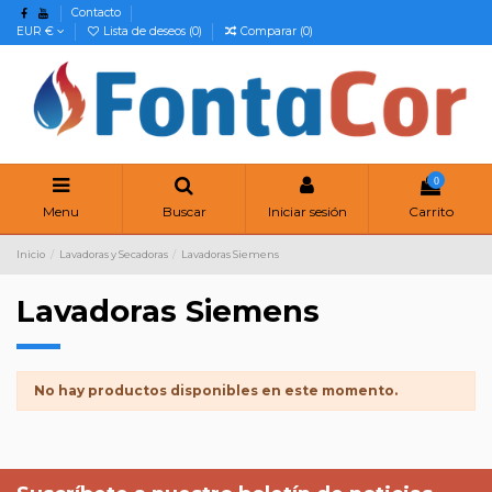
Contacto
EUR €
Lista de deseos (
0
)
Comparar (
0
)
0
Menu
Buscar
Iniciar sesión
Carrito
Inicio
Lavadoras y Secadoras
Lavadoras Siemens
Lavadoras Siemens
No hay productos disponibles en este momento.