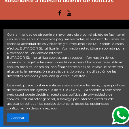
Suscríbete a nuestro boletín de noticias
Con la finalidad de ofrecerle el mejor servicio y con el objeto de facilitar el
Enlaces
uso, se analizan el número de páginas visitadas, el número de visitas, así
como la actividad de los visitantes y su frecuencia de utilización. A estos
Inicio
Sobre nosotros
Contacte con nosotros
Aviso legal
efectos, BUTACOR SL utiliza la información estadística elaborada por el
Proveedor de Servicios de Internet.
Política de privacidad
Tratamiento de datos
BUTACOR SL no utiliza cookies para recoger información de los
Términos y condiciones
Plazos de envío
usuarios, ni registra las direcciones IP de acceso. Únicamente se utilizan
cookies propias, de sesión, con finalidad técnica (aquellas que permiten
Contáctanos
al usuario la navegación a través del sitio web y la utilización de las
diferentes opciones y servicios que en ella existen).
Fontacor
Ctra. Fuente Álamo Nº45, 30153, Corvera (Murcia)
Esta web puede contiene enlaces a sitios web de terceros, cuyas políticas
info@fontacor.com
638 28 57 85
de privacidad son ajenas a la de BUTACOR SL . Al acceder a tales sitios
web usted puede decidir si acepta sus políticas de privacidad y de
cookies. Con carácter general, si navega por internet usted puede
aceptar o rechazar las cookies de terceros desde las opciones de
configuración de su navegador.
Aceptar
© FONTACOR
2026 Todos los derechos reservados. | Desarrollado por
Onnix Software