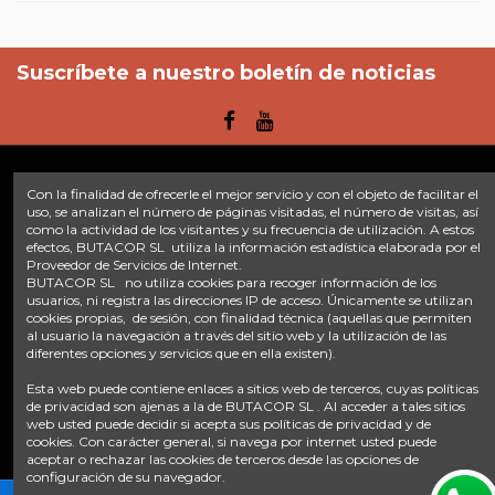
Suscríbete a nuestro boletín de noticias
Con la finalidad de ofrecerle el mejor servicio y con el objeto de facilitar el
Enlaces
uso, se analizan el número de páginas visitadas, el número de visitas, así
como la actividad de los visitantes y su frecuencia de utilización. A estos
efectos, BUTACOR SL utiliza la información estadística elaborada por el
Inicio
Sobre nosotros
Contacte con nosotros
Aviso legal
Proveedor de Servicios de Internet.
Política de privacidad
Tratamiento de datos
BUTACOR SL no utiliza cookies para recoger información de los
Términos y condiciones
Plazos de envío
usuarios, ni registra las direcciones IP de acceso. Únicamente se utilizan
cookies propias, de sesión, con finalidad técnica (aquellas que permiten
al usuario la navegación a través del sitio web y la utilización de las
Contáctanos
diferentes opciones y servicios que en ella existen).
Fontacor
Ctra. Fuente Álamo Nº45, 30153, Corvera (Murcia)
Esta web puede contiene enlaces a sitios web de terceros, cuyas políticas
info@fontacor.com
638 28 57 85
de privacidad son ajenas a la de BUTACOR SL . Al acceder a tales sitios
web usted puede decidir si acepta sus políticas de privacidad y de
cookies. Con carácter general, si navega por internet usted puede
aceptar o rechazar las cookies de terceros desde las opciones de
configuración de su navegador.