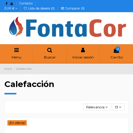
Contacto
EUR €
Lista de deseos (
0
)
Comparar (
0
)
0
Menu
Buscar
Iniciar sesión
Carrito
Inicio
Calefacción
Calefacción
Relevancia
13
¡En oferta!