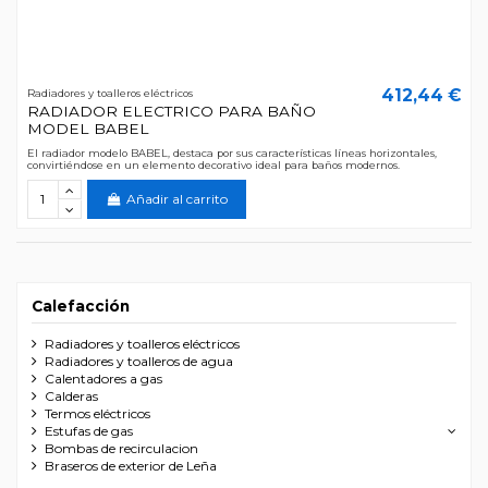
412,44 €
Radiadores y toalleros eléctricos
RADIADOR ELECTRICO PARA BAÑO
MODEL BABEL
El radiador modelo BABEL, destaca por sus características líneas horizontales,
convirtiéndose en un elemento decorativo ideal para baños modernos.
Añadir al carrito
Calefacción
Radiadores y toalleros eléctricos
Radiadores y toalleros de agua
Calentadores a gas
Calderas
Termos eléctricos
Estufas de gas
Bombas de recirculacion
Braseros de exterior de Leña