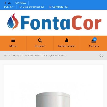
Contacto
EUR €
Lista de deseos (
0
)
Comparar (
0
)
0
Menu
Buscar
Iniciar sesión
Carrito
Inicio
TERMO JUNKERS COMFORT 50L. R/ENVAINADA