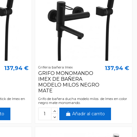
137,94 €
137,94 €
Griferia bañera Imex
GRIFO MONOMANDO
IMEX DE BAÑERA
MODELO MILOS NEGRO
MATE
tick de Imex en
Grifo de bañera ducha modelo milos de Imex en color
negro mate monomando.
ito
Añadir al carrito