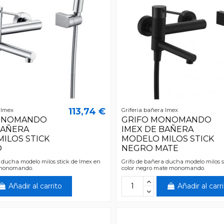
113,74 €
 Imex
Griferia bañera Imex
ONOMANDO
GRIFO MONOMANDO
BAÑERA
IMEX DE BAÑERA
ILOS STICK
MODELO MILOS STICK
O
NEGRO MATE
 ducha modelo milos stick de Imex en
Grifo de bañera ducha modelo milos s
 monomando.
color negro mate monomando.
Añadir al carrito
Añadir al carr