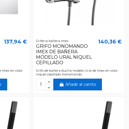
137,94 €
140,36 €
Griferia bañera Imex
GRIFO MONOMANDO
IMEX DE BAÑERA
MODELO URAL NIQUEL
CEPILLADO
 Imex en color
Grifo de bañera ducha modelo Ural de Imex en color
niquel cepillado monomando.
o
Añadir al carrito