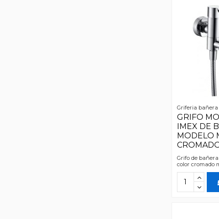
Griferia bañera
GRIFO M
IMEX DE 
MODELO M
CROMAD
Grifo de bañera
color cromado