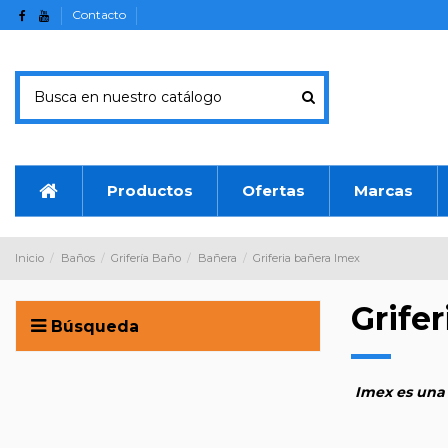
Contacto
Productos
Ofertas
Marcas
Inicio
Baños
Grifería Baño
Bañera
Griferia bañera Imex
Grife
Búsqueda
Imex es una 