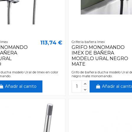
113,74 €
 Imex
Griferia bañera Imex
ONOMANDO
GRIFO MONOMANDO
BAÑERA
IMEX DE BAÑERA
URAL
MODELO URAL NEGRO
O
MATE
 ducha modelo Ural de Imex en color
Grifo de bañera ducha modelo Ural de
mando.
negro mate monomando.
Añadir al carrito
Añadir al carrit