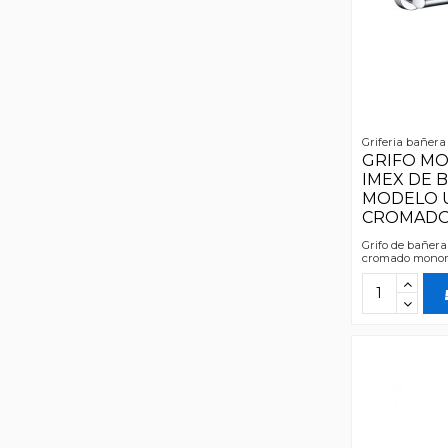
Griferia bañera
GRIFO M
IMEX DE 
MODELO 
CROMAD
Grifo de bañera
cromado mono