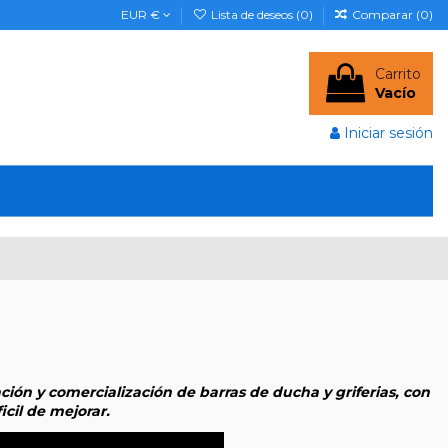
EUR €
Lista de deseos (
0
)
Comparar (
0
)
Carrito
Vacío
Iniciar sesión
ión y comercialización de barras de ducha y griferias, con
icil de mejorar.