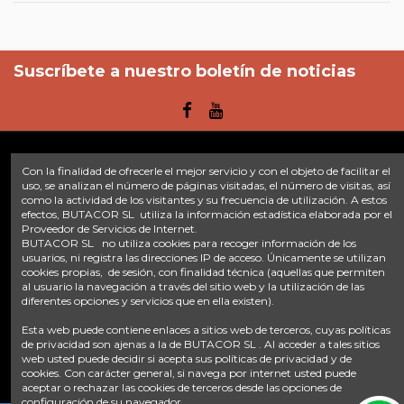
Suscríbete a nuestro boletín de noticias
Con la finalidad de ofrecerle el mejor servicio y con el objeto de facilitar el
Enlaces
uso, se analizan el número de páginas visitadas, el número de visitas, así
como la actividad de los visitantes y su frecuencia de utilización. A estos
efectos, BUTACOR SL utiliza la información estadística elaborada por el
Inicio
Sobre nosotros
Contacte con nosotros
Aviso legal
Proveedor de Servicios de Internet.
Política de privacidad
Tratamiento de datos
BUTACOR SL no utiliza cookies para recoger información de los
Términos y condiciones
Plazos de envío
usuarios, ni registra las direcciones IP de acceso. Únicamente se utilizan
cookies propias, de sesión, con finalidad técnica (aquellas que permiten
al usuario la navegación a través del sitio web y la utilización de las
Contáctanos
diferentes opciones y servicios que en ella existen).
Fontacor
Ctra. Fuente Álamo Nº45, 30153, Corvera (Murcia)
Esta web puede contiene enlaces a sitios web de terceros, cuyas políticas
info@fontacor.com
638 28 57 85
de privacidad son ajenas a la de BUTACOR SL . Al acceder a tales sitios
web usted puede decidir si acepta sus políticas de privacidad y de
cookies. Con carácter general, si navega por internet usted puede
aceptar o rechazar las cookies de terceros desde las opciones de
configuración de su navegador.