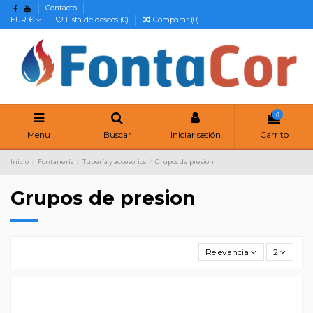
Contacto
EUR €
Lista de deseos (
0
)
Comparar (
0
)
0
Menu
Buscar
Iniciar sesión
Carrito
Inicio
Fontanería
Tubería y accesorios
Grupos de presion
Grupos de presion
Relevancia
2