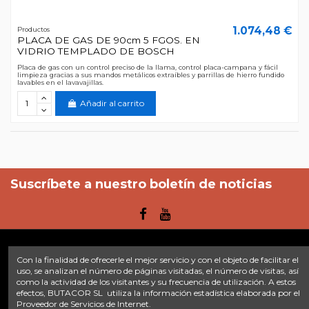
1.074,48 €
Productos
PLACA DE GAS DE 90cm 5 FGOS. EN
VIDRIO TEMPLADO DE BOSCH
Placa de gas con un control preciso de la llama, control placa-campana y fácil
limpieza gracias a sus mandos metálicos extraíbles y parrillas de hierro fundido
lavables en el lavavajillas.
Añadir al carrito
Suscríbete a nuestro boletín de noticias
Con la finalidad de ofrecerle el mejor servicio y con el objeto de facilitar el
Enlaces
uso, se analizan el número de páginas visitadas, el número de visitas, así
como la actividad de los visitantes y su frecuencia de utilización. A estos
efectos, BUTACOR SL utiliza la información estadística elaborada por el
Inicio
Sobre nosotros
Contacte con nosotros
Aviso legal
Proveedor de Servicios de Internet.