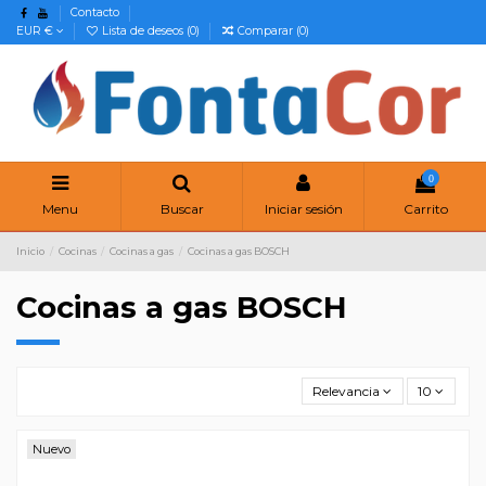
Contacto
EUR €
Lista de deseos (
0
)
Comparar (
0
)
0
Menu
Buscar
Iniciar sesión
Carrito
Inicio
Cocinas
Cocinas a gas
Cocinas a gas BOSCH
Cocinas a gas BOSCH
Relevancia
10
Nuevo