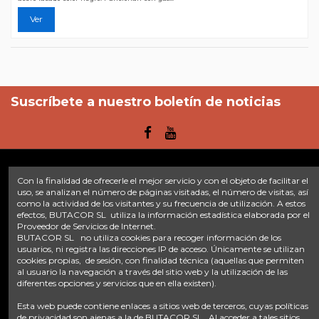
Ver
Suscríbete a nuestro boletín de noticias
Con la finalidad de ofrecerle el mejor servicio y con el objeto de facilitar el
Enlaces
uso, se analizan el número de páginas visitadas, el número de visitas, así
como la actividad de los visitantes y su frecuencia de utilización. A estos
efectos, BUTACOR SL utiliza la información estadística elaborada por el
Inicio
Sobre nosotros
Contacte con nosotros
Aviso legal
Proveedor de Servicios de Internet.
Política de privacidad
Tratamiento de datos
BUTACOR SL no utiliza cookies para recoger información de los
Términos y condiciones
Plazos de envío
usuarios, ni registra las direcciones IP de acceso. Únicamente se utilizan
cookies propias, de sesión, con finalidad técnica (aquellas que permiten
al usuario la navegación a través del sitio web y la utilización de las
Contáctanos
diferentes opciones y servicios que en ella existen).
Fontacor
Ctra. Fuente Álamo Nº45, 30153, Corvera (Murcia)
Esta web puede contiene enlaces a sitios web de terceros, cuyas políticas
info@fontacor.com
638 28 57 85
de privacidad son ajenas a la de BUTACOR SL . Al acceder a tales sitios