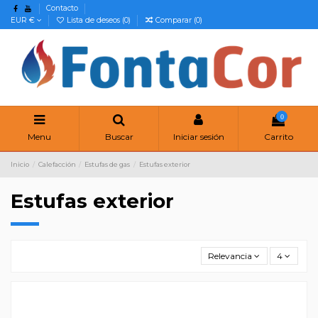
Contacto
EUR €
Lista de deseos (
0
)
Comparar (
0
)
0
Menu
Buscar
Iniciar sesión
Carrito
Inicio
Calefacción
Estufas de gas
Estufas exterior
Estufas exterior
Relevancia
4