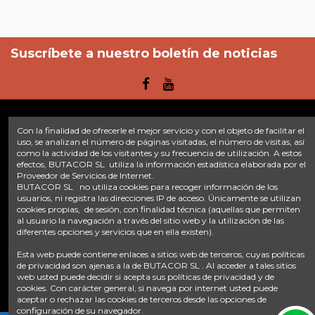
Suscríbete a nuestro boletín de noticias
Con la finalidad de ofrecerle el mejor servicio y con el objeto de facilitar el
Enlaces
uso, se analizan el número de páginas visitadas, el número de visitas, así
como la actividad de los visitantes y su frecuencia de utilización. A estos
efectos, BUTACOR SL utiliza la información estadística elaborada por el
Inicio
Sobre nosotros
Contacte con nosotros
Aviso legal
Proveedor de Servicios de Internet.
Política de privacidad
Tratamiento de datos
BUTACOR SL no utiliza cookies para recoger información de los
Términos y condiciones
Plazos de envío
usuarios, ni registra las direcciones IP de acceso. Únicamente se utilizan
cookies propias, de sesión, con finalidad técnica (aquellas que permiten
al usuario la navegación a través del sitio web y la utilización de las
Contáctanos
diferentes opciones y servicios que en ella existen).
Fontacor
Ctra. Fuente Álamo Nº45, 30153, Corvera (Murcia)
Esta web puede contiene enlaces a sitios web de terceros, cuyas políticas
info@fontacor.com
638 28 57 85
de privacidad son ajenas a la de BUTACOR SL . Al acceder a tales sitios
web usted puede decidir si acepta sus políticas de privacidad y de
cookies. Con carácter general, si navega por internet usted puede
aceptar o rechazar las cookies de terceros desde las opciones de
configuración de su navegador.