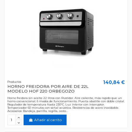
140,84 €
Productos
HORNO FREIDORA POR AIRE DE 22L
MODELO HOF 220 ORBEGOZO
Horno freidora sin aceite 22 litros con Rustidor. Aire caliente, más rapido que un
horno convencional. 6 modos de funcionamiento. Puerta abatille con doble cristal.
Regulador de temperatura hasta 230ºC. Luz interior con interuptor.
Temporizador 60 minutos con señal acústica. Resistencias de acero inoxidable.
Accesorios: Bandeja, parrilla, regilla, cesto...
Añadir al carrito