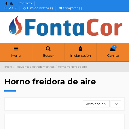
Contacto
EUR €
Lista de deseos (
0
)
Comparar (
0
)
0
Menu
Buscar
Iniciar sesión
Carrito
Inicio
Pequeños Electrodomésticos
Horno freidora de aire
Horno freidora de aire
Relevancia
1