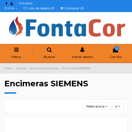
Contacto
EUR €
Lista de deseos (
0
)
Comparar (
0
)
0
Menu
Buscar
Iniciar sesión
Carrito
Inicio
Cocinas
Encimeras eléctricas
Encimeras SIEMENS
Encimeras SIEMENS
Relevancia
4