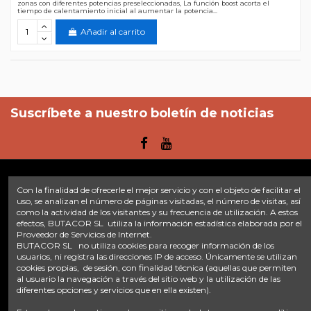
zonas con diferentes potencias preseleccionadas, La función boost acorta el
tiempo de calentamiento inicial al aumentar la potencia...
Añadir al carrito
Suscríbete a nuestro boletín de noticias
Con la finalidad de ofrecerle el mejor servicio y con el objeto de facilitar el
Enlaces
uso, se analizan el número de páginas visitadas, el número de visitas, así
como la actividad de los visitantes y su frecuencia de utilización. A estos
efectos, BUTACOR SL utiliza la información estadística elaborada por el
Inicio
Sobre nosotros
Contacte con nosotros
Aviso legal
Proveedor de Servicios de Internet.
Política de privacidad
Tratamiento de datos
BUTACOR SL no utiliza cookies para recoger información de los
Términos y condiciones
Plazos de envío
usuarios, ni registra las direcciones IP de acceso. Únicamente se utilizan
cookies propias, de sesión, con finalidad técnica (aquellas que permiten
al usuario la navegación a través del sitio web y la utilización de las
Contáctanos
diferentes opciones y servicios que en ella existen).
Fontacor
Ctra. Fuente Álamo Nº45, 30153, Corvera (Murcia)