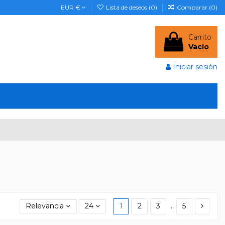
EUR €
Lista de deseos (
0
)
Comparar (
0
)
Carrito
Vacío
Iniciar sesión
Relevancia
24
1
2
3
…
5