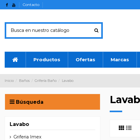
Contacto
Productos
Ofertas
Marcas
Inicio
Baños
Grifería Baño
Lavabo
Lava
Búsqueda
Lavabo
Griferia Imex