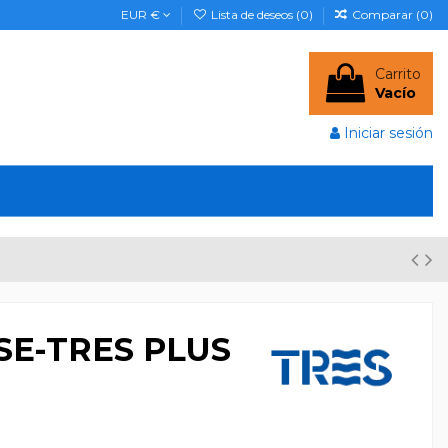
EUR €
Lista de deseos (
0
)
Comparar (
0
)
Carrito
Vacío
Iniciar sesión
E-TRES PLUS