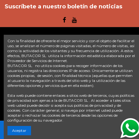
Suscríbete a nuestro boletín de noticias
Con la finalidad de ofrecerle el mejor servicio y con el objeto de facilitar el
Enlaces
uso, se analizan el número de páginas visitadas, el número de visitas, así
como la actividad de los visitantes y su frecuencia de utilización. A estos
efectos, BUTACOR SL utiliza la información estadística elaborada por el
Inicio
Sobre nosotros
Contacte con nosotros
Aviso legal
Proveedor de Servicios de Internet.
Política de privacidad
Tratamiento de datos
BUTACOR SL no utiliza cookies para recoger información de los
Términos y condiciones
Plazos de envío
usuarios, ni registra las direcciones IP de acceso. Únicamente se utilizan
cookies propias, de sesión, con finalidad técnica (aquellas que permiten
al usuario la navegación a través del sitio web y la utilización de las
Contáctanos
diferentes opciones y servicios que en ella existen).
Fontacor
Ctra. Fuente Álamo Nº45, 30153, Corvera (Murcia)
Esta web puede contiene enlaces a sitios web de terceros, cuyas políticas
info@fontacor.com
638 28 57 85
de privacidad son ajenas a la de BUTACOR SL . Al acceder a tales sitios
web usted puede decidir si acepta sus políticas de privacidad y de
cookies. Con carácter general, si navega por internet usted puede
aceptar o rechazar las cookies de terceros desde las opciones de
configuración de su navegador.
Aceptar
© FONTACOR
2026 Todos los derechos reservados. | Desarrollado por
Onnix Software