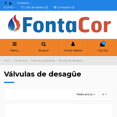
Contacto
EUR €
Lista de deseos (
0
)
Comparar (
0
)
0
Menu
Buscar
Iniciar sesión
Carrito
Inicio
Fontanería
Tubería y accesorios
Válvulas de desagüe
Válvulas de desagüe
Relevancia
4