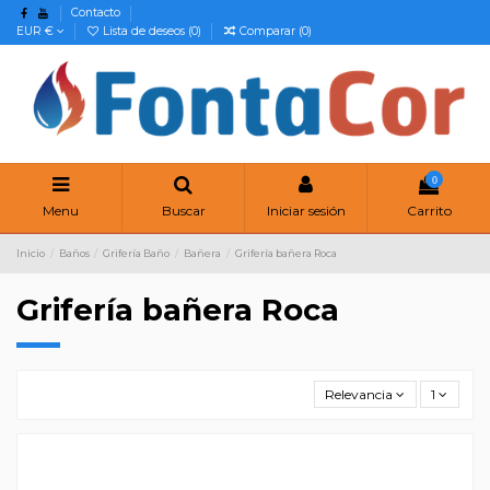
Contacto
EUR €
Lista de deseos (
0
)
Comparar (
0
)
0
Menu
Buscar
Iniciar sesión
Carrito
Inicio
Baños
Grifería Baño
Bañera
Grifería bañera Roca
Grifería bañera Roca
Relevancia
1