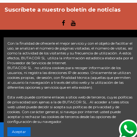
Suscríbete a nuestro boletín de noticias
Con la finalidad de ofrecerle el mejor servicio y con el objeto de facilitar el
Enlaces
uso, se analizan el número de páginas visitadas, el número de visitas, así
como la actividad de los visitantes y su frecuencia de utilización. A estos
efectos, BUTACOR SL utiliza la información estadística elaborada por el
Inicio
Sobre nosotros
Contacte con nosotros
Aviso legal
Proveedor de Servicios de Internet.
Política de privacidad
Tratamiento de datos
BUTACOR SL no utiliza cookies para recoger información de los
Términos y condiciones
Plazos de envío
usuarios, ni registra las direcciones IP de acceso. Únicamente se utilizan
cookies propias, de sesión, con finalidad técnica (aquellas que permiten
al usuario la navegación a través del sitio web y la utilización de las
Contáctanos
diferentes opciones y servicios que en ella existen).
Fontacor
Ctra. Fuente Álamo Nº45, 30153, Corvera (Murcia)
Esta web puede contiene enlaces a sitios web de terceros, cuyas políticas
info@fontacor.com
638 28 57 85
de privacidad son ajenas a la de BUTACOR SL . Al acceder a tales sitios
web usted puede decidir si acepta sus políticas de privacidad y de
cookies. Con carácter general, si navega por internet usted puede
aceptar o rechazar las cookies de terceros desde las opciones de
configuración de su navegador.
Aceptar
© FONTACOR
2026 Todos los derechos reservados. | Desarrollado por