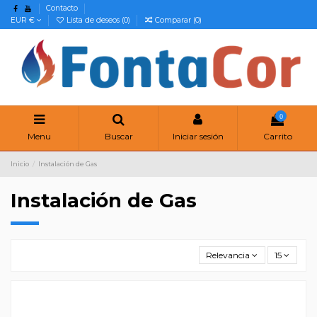
Contacto
EUR €
Lista de deseos (
0
)
Comparar (
0
)
0
Menu
Buscar
Iniciar sesión
Carrito
Inicio
Instalación de Gas
Instalación de Gas
Relevancia
15