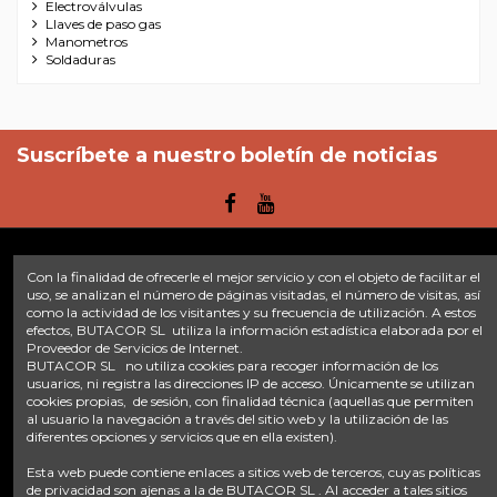
Electroválvulas
Llaves de paso gas
Manometros
Soldaduras
Suscríbete a nuestro boletín de noticias
Con la finalidad de ofrecerle el mejor servicio y con el objeto de facilitar el
Enlaces
uso, se analizan el número de páginas visitadas, el número de visitas, así
como la actividad de los visitantes y su frecuencia de utilización. A estos
efectos, BUTACOR SL utiliza la información estadística elaborada por el
Inicio
Sobre nosotros
Contacte con nosotros
Aviso legal
Proveedor de Servicios de Internet.
Política de privacidad
Tratamiento de datos
BUTACOR SL no utiliza cookies para recoger información de los
Términos y condiciones
Plazos de envío
usuarios, ni registra las direcciones IP de acceso. Únicamente se utilizan
cookies propias, de sesión, con finalidad técnica (aquellas que permiten
al usuario la navegación a través del sitio web y la utilización de las
Contáctanos
diferentes opciones y servicios que en ella existen).
Fontacor
Ctra. Fuente Álamo Nº45, 30153, Corvera (Murcia)
Esta web puede contiene enlaces a sitios web de terceros, cuyas políticas
info@fontacor.com
638 28 57 85
de privacidad son ajenas a la de BUTACOR SL . Al acceder a tales sitios