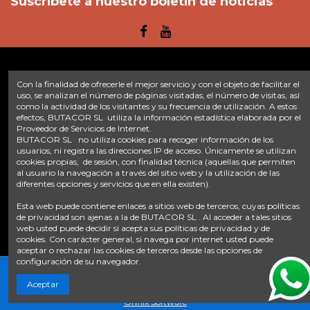
Suscríbete a nuestro boletín de noticias
Con la finalidad de ofrecerle el mejor servicio y con el objeto de facilitar el
Enlaces
uso, se analizan el número de páginas visitadas, el número de visitas, así
como la actividad de los visitantes y su frecuencia de utilización. A estos
Inicio
Sobre nosotros
Contacte con nosotros
Aviso legal
efectos, BUTACOR SL utiliza la información estadística elaborada por el
Política de privacidad
Tratamiento de datos
Proveedor de Servicios de Internet.
BUTACOR SL no utiliza cookies para recoger información de los
Términos y condiciones
Plazos de envío
usuarios, ni registra las direcciones IP de acceso. Únicamente se utilizan
cookies propias, de sesión, con finalidad técnica (aquellas que permiten
Contáctanos
al usuario la navegación a través del sitio web y la utilización de las
diferentes opciones y servicios que en ella existen).
Fontacor
Ctra. Fuente Álamo Nº45, 30153, Corvera (Murcia)
Esta web puede contiene enlaces a sitios web de terceros, cuyas políticas
info@fontacor.com
638 28 57 85
de privacidad son ajenas a la de BUTACOR SL . Al acceder a tales sitios
web usted puede decidir si acepta sus políticas de privacidad y de
cookies. Con carácter general, si navega por internet usted puede
aceptar o rechazar las cookies de terceros desde las opciones de
configuración de su navegador.
Aceptar
© FONTACOR
2026 Todos los derechos reservados. | Desarrollado por
Onnix Software