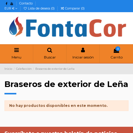
Contacto
EUR €
Lista de deseos (
0
)
Comparar (
0
)
0
Menu
Buscar
Iniciar sesión
Carrito
Inicio
Calefacción
Braseros de exterior de Leña
Braseros de exterior de Leña
No hay productos disponibles en este momento.