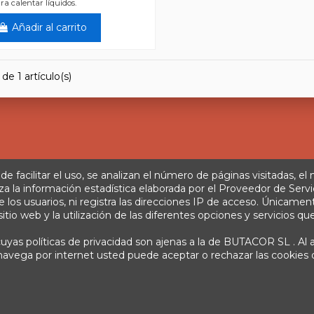
a calentar líquidos.
Añadir al carrito
de 1 artículo(s)
 de facilitar el uso, se analizan el número de páginas visitadas, el
za la información estadística elaborada por el Proveedor de Servi
s usuarios, ni registra las direcciones IP de acceso. Únicamente 
Aviso legal
Política de privacidad
Tratamiento de datos
Té
tio web y la utilización de las diferentes opciones y servicios que
yas políticas de privacidad son ajenas a la de BUTACOR SL . Al a
info@fontacor.com
3, Corvera (Murcia)
638 28 57 85
si navega por internet usted puede aceptar o rechazar las cookie