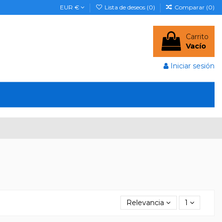
EUR €
Lista de deseos (
0
)
Comparar (
0
)
Carrito
Vacío
Iniciar sesión
Relevancia
1