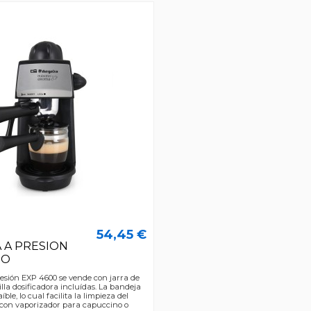
54,45 €
 A PRESION
ZO
resión EXP 4600 se vende con jarra de
illa dosificadora incluídas. La bandeja
íble, lo cual facilita la limpieza del
 con vaporizador para capuccino o