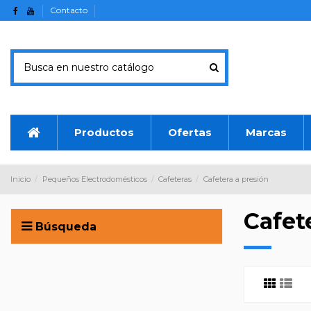
Contacto
Productos
Ofertas
Marcas
Inicio
Pequeños Electrodomésticos
Cafeteras
Cafetera a presión
Cafet
Búsqueda