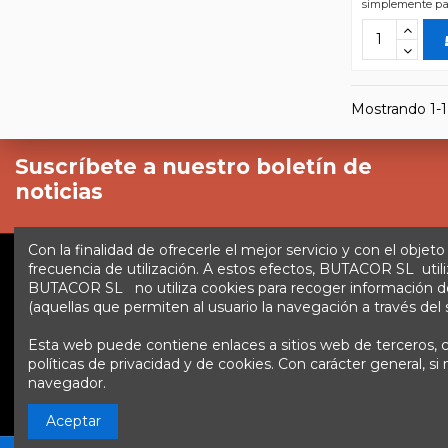
simplemente par
Mostrando 1-1 
Suscríbete a nuestro boletín de
noticias
Con la finalidad de ofrecerle el mejor servicio y con el objeto
frecuencia de utilización. A estos efectos, BUTACOR SL utili
BUTACOR SL no utiliza cookies para recoger información de lo
Enlaces
Inicio
Sobre nosotros
Contacte con nosotros
(aquellas que permiten al usuario la navegación a través del si
Esta web puede contiene enlaces a sitios web de terceros, cu
Contáctanos
Fontacor
Ctra. Fuente Álamo Nº45, 3015
políticas de privacidad y de cookies. Con carácter general, 
navegador.
Aceptar