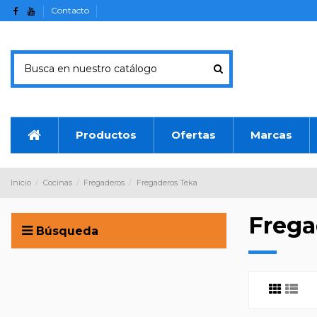
Contacto
Productos
Ofertas
Marcas
Inicio
Cocinas
Fregaderos
Fregaderos Teka
Frega
Búsqueda