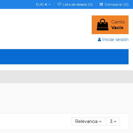
EUR €
Lista de deseos (
0
)
Comparar (
0
)
Carrito
Vacío
Iniciar sesión
Relevancia
3