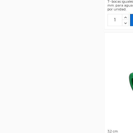
T- bocas iguale
mm. para agua p
por unidad.
3,2 cm