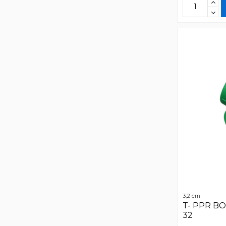
3,2 cm
T- PPR B
32