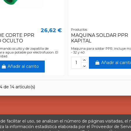
26,62 €
Productos
DE CORTE PPR
MAQUINA SOLDAR PPR
O OCULTO
KAPITAL
 mando oculto y de zapatilla de
Maquina para soldar PPR, incluye mat
ara agua potable por electrofusion. El
- 32 y 40
nidad.
Añadir al carrit
Añadir al carrito
 de 14 artículo(s)
 de facilitar el uso, se analizan el número de páginas visitadas, el
za la información estadística elaborada por el Proveedor de Servi