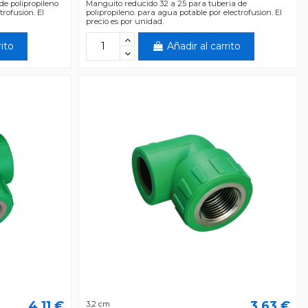
de polipropileno
Manguito reducido 32 a 25 para tuberia de
rofusion. El
polipropileno. para agua potable por electrofusion. El
precio es por unidad.
rito
Añadir al carrito
4,11 €
3,63 €
3,2 cm