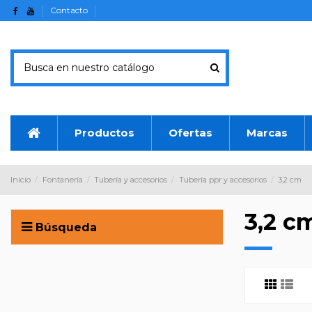
Contacto
Productos
Ofertas
Marcas
Inicio
Fontanería
Tubería y accesorios
Tubería ppr y accesorios
3,2 cm
3,2 c
Búsqueda