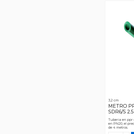
3,2 cm
METRO PPR
SDR6/S 2.
Tuberia en ppr
en PN20, el pre
de 4 metros.