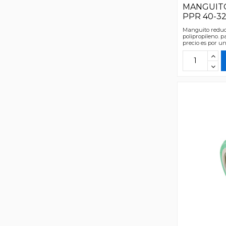
MANGUIT
PPR 40-3
Manguito reduci
polipropileno. p
precio es por u