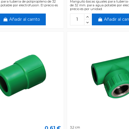
s para tuberia de polipropileno de 32
Manguito bocas iguales para tuberia 
otable por electrofusion. El precio es
de 32 mm. para agua potable por elect
precio es por unidad.
Añadir al carrito
Añadir al car
0,61 €
3,2 cm