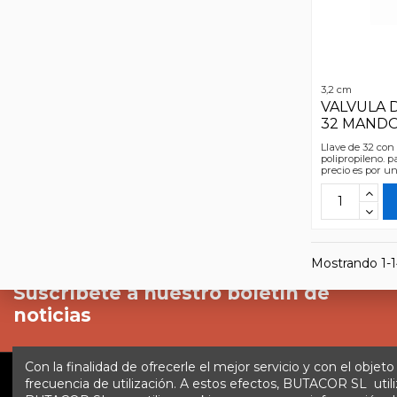
3,2 cm
VALVULA 
32 MAND
Llave de 32 con
polipropileno. p
precio es por u
Mostrando 1-14
Suscríbete a nuestro boletín de
noticias
Con la finalidad de ofrecerle el mejor servicio y con el objeto
frecuencia de utilización. A estos efectos, BUTACOR SL utili