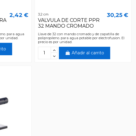
2,42 €
30,25 €
3,2 cm
RA
VALVULA DE CORTE PPR
32 MANDO CROMADO
leno. para agua
Llave de 32 con mando cromado y de zapatilla de
 por unidad.
polipropileno. para agua potable por electrofusion. El
precio es por unidad.
rito
Añadir al carrito