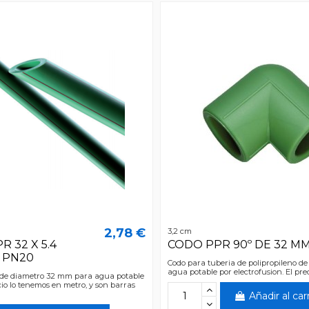
2,78 €
3,2 cm
 32 X 5.4
CODO PPR 90º DE 32 M
5 PN20
Codo para tuberia de polipropileno d
agua potable por electrofusion. El pre
 de diametro 32 mm para agua potable
cio lo tenemos en metro, y son barras
Añadir al car