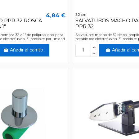
4,84 €
3,2 cm
 PPR 32 ROSCA
SALVATUBOS MACHO PA
1"
PPR 32
hembra 32 a 1" de polipropileno. para
Salvatubos macho de 32 de polipropi
 electrofusion. El precio es por unidad.
potable por electrofusion. El precio es
Añadir al carrito
Añadir al car