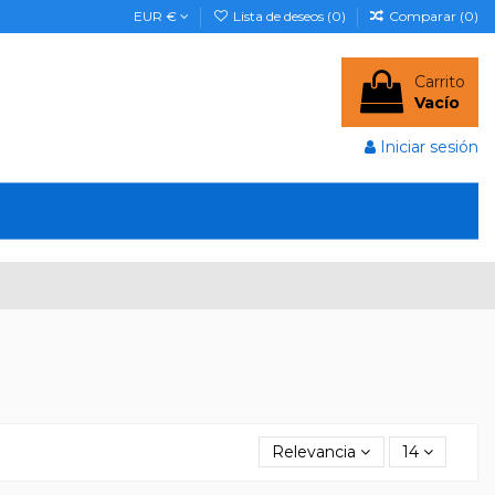
EUR €
Lista de deseos (
0
)
Comparar (
0
)
Carrito
Vacío
Iniciar sesión
Relevancia
14