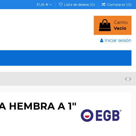
EUR €
Lista de deseos (
0
)
Comparar (
0
)
Carrito
Vacío
Iniciar sesión
A HEMBRA A 1"