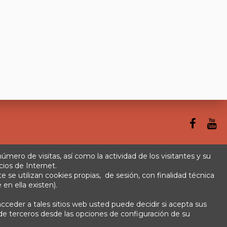
 número de visitas, así como la actividad de los visitantes y su
cios de Internet.
se utilizan cookies propias, de sesión, con finalidad técnica
rminos y condiciones
Plazos de envío
 en ella existen).
cceder a tales sitios web usted puede decidir si acepta sus
s de terceros desde las opciones de configuración de su