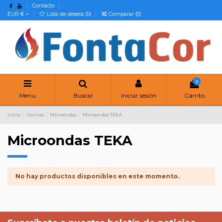
Contacto
EUR €
Lista de deseos (
0
)
Comparar (
0
)
0
Menu
Buscar
Iniciar sesión
Carrito
Inicio
Cocinas
Microondas
Microondas TEKA
Microondas TEKA
No hay productos disponibles en este momento.