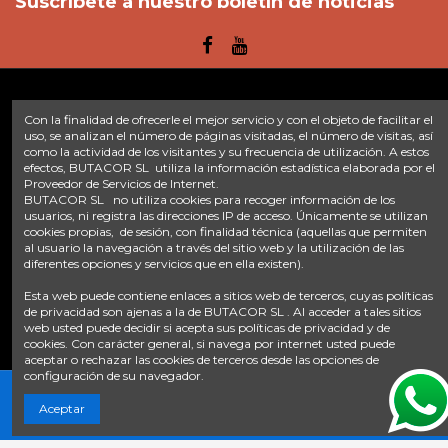
Suscríbete a nuestro boletín de noticias
Con la finalidad de ofrecerle el mejor servicio y con el objeto de facilitar el
Enlaces
uso, se analizan el número de páginas visitadas, el número de visitas, así
como la actividad de los visitantes y su frecuencia de utilización. A estos
Inicio
Sobre nosotros
Contacte con nosotros
Aviso legal
efectos, BUTACOR SL utiliza la información estadística elaborada por el
Proveedor de Servicios de Internet.
Política de privacidad
Tratamiento de datos
BUTACOR SL no utiliza cookies para recoger información de los
Términos y condiciones
Plazos de envío
usuarios, ni registra las direcciones IP de acceso. Únicamente se utilizan
cookies propias, de sesión, con finalidad técnica (aquellas que permiten
Contáctanos
al usuario la navegación a través del sitio web y la utilización de las
diferentes opciones y servicios que en ella existen).
Fontacor
Ctra. Fuente Álamo Nº45, 30153, Corvera (Murcia)
Esta web puede contiene enlaces a sitios web de terceros, cuyas políticas
info@fontacor.com
638 28 57 85
de privacidad son ajenas a la de BUTACOR SL . Al acceder a tales sitios
web usted puede decidir si acepta sus políticas de privacidad y de
cookies. Con carácter general, si navega por internet usted puede
aceptar o rechazar las cookies de terceros desde las opciones de
configuración de su navegador.
Aceptar
© FONTACOR
2026 Todos los derechos reservados. | Desarrollado por
Onnix Software