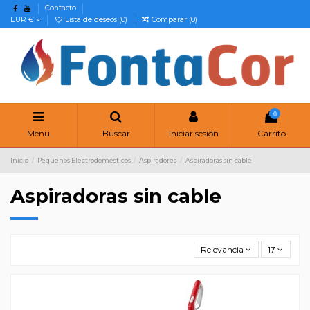
Contacto
EUR €
Lista de deseos (
0
)
Comparar (
0
)
0
Menu
Buscar
Iniciar sesión
Carrito
Inicio
Pequeños Electrodomésticos
Aspiradores
Aspiradoras sin cable
Aspiradoras sin cable
Relevancia
17