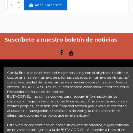
Añadir al carrito
Suscríbete a nuestro boletín de noticias
Con la finalidad de ofrecerle el mejor servicio y con el objeto de facilitar el
Enlaces
uso, se analizan el número de páginas visitadas, el número de visitas, así
como la actividad de los visitantes y su frecuencia de utilización. A estos
efectos, BUTACOR SL utiliza la información estadística elaborada por el
Inicio
Sobre nosotros
Contacte con nosotros
Aviso legal
Proveedor de Servicios de Internet.
Política de privacidad
Tratamiento de datos
BUTACOR SL no utiliza cookies para recoger información de los
Términos y condiciones
Plazos de envío
usuarios, ni registra las direcciones IP de acceso. Únicamente se utilizan
cookies propias, de sesión, con finalidad técnica (aquellas que permiten
al usuario la navegación a través del sitio web y la utilización de las
Contáctanos
diferentes opciones y servicios que en ella existen).
Fontacor
Ctra. Fuente Álamo Nº45, 30153, Corvera (Murcia)
Esta web puede contiene enlaces a sitios web de terceros, cuyas políticas
info@fontacor.com
638 28 57 85
de privacidad son ajenas a la de BUTACOR SL . Al acceder a tales sitios