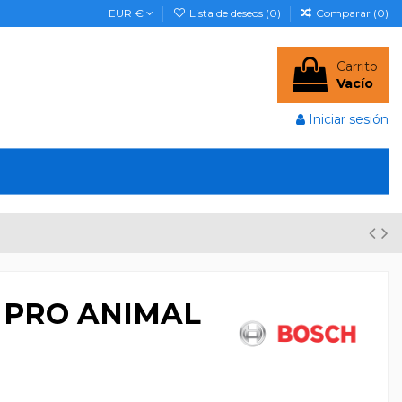
EUR €
Lista de deseos (
0
)
Comparar (
0
)
Carrito
Vacío
Iniciar sesión
 PRO ANIMAL