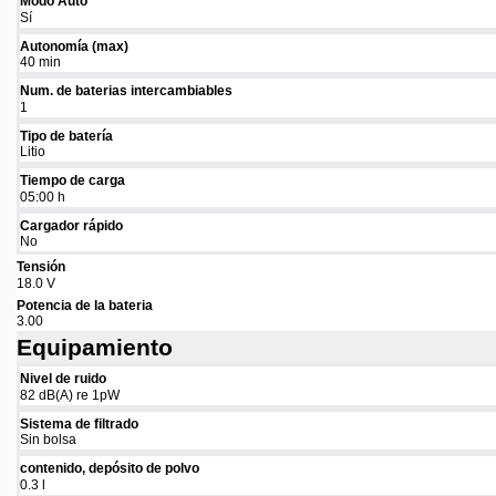
Modo Auto
Sí
Autonomía (max)
40 min
Num. de baterias intercambiables
1
Tipo de batería
Litio
Tiempo de carga
05:00 h
Cargador rápido
No
Tensión
18.0 V
Potencia de la bateria
3.00
Equipamiento
Nivel de ruido
82 dB(A) re 1pW
Sistema de filtrado
Sin bolsa
contenido, depósito de polvo
0.3 l