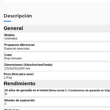
Descripción
General
Modelo
Unlimited
Propuesta diferencial
Especial mascotas
Color
Rojo tornado
Dimensiones (AltoxAnchoxFondo)
1315x252x204 mm
Peso (listo para usar)
2.9 kg
Rendimiento
10 años de garantía en el motor
1
Nota inicial 1: Condiciones de garantía en h
Sí
Niveles de aspiración
3