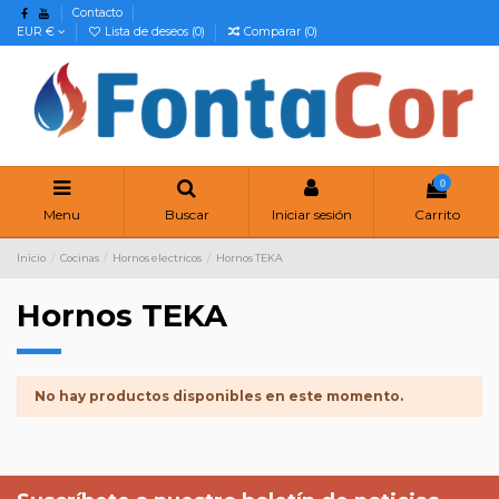
Contacto
EUR €
Lista de deseos (
0
)
Comparar (
0
)
0
Menu
Buscar
Iniciar sesión
Carrito
Inicio
Cocinas
Hornos electricos
Hornos TEKA
Hornos TEKA
No hay productos disponibles en este momento.