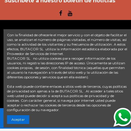
Suscríbete a nuestro boletín de noticias
Con la finalidad de ofrecerle el mejor servicio y con el objeto de facilitar el
Enlaces
uso, se analizan el número de páginas visitadas, el número de visitas, así
como la actividad de los visitantes y su frecuencia de utilización. A estos
Inicio
Sobre nosotros
Contacte con nosotros
Aviso legal
efectos, BUTACOR SL utiliza la información estadística elaborada por el
Proveedor de Servicios de Internet.
Política de privacidad
Tratamiento de datos
BUTACOR SL no utiliza cookies para recoger información de los
Términos y condiciones
Plazos de envío
usuarios, ni registra las direcciones IP de acceso. Únicamente se utilizan
cookies propias, de sesión, con finalidad técnica (aquellas que permiten
Contáctanos
al usuario la navegación a través del sitio web y la utilización de las
diferentes opciones y servicios que en ella existen).
Fontacor
Ctra. Fuente Álamo Nº45, 30153, Corvera (Murcia)
Esta web puede contiene enlaces a sitios web de terceros, cuyas políticas
info@fontacor.com
638 28 57 85
de privacidad son ajenas a la de BUTACOR SL . Al acceder a tales sitios
web usted puede decidir si acepta sus políticas de privacidad y de
cookies. Con carácter general, si navega por internet usted puede
aceptar o rechazar las cookies de terceros desde las opciones de
configuración de su navegador.
Aceptar
© FONTACOR
2026 Todos los derechos reservados. | Desarrollado por
Onnix Software