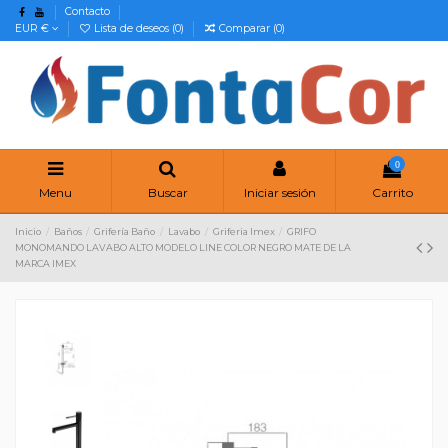
Contacto
EUR €
Lista de deseos (
0
)
Comparar (
0
)
0
Menu
Buscar
Iniciar sesión
Carrito
Inicio
Baños
Grifería Baño
Lavabo
Griferia Imex
GRIFO
MONOMANDO LAVABO ALTO MODELO LINE COLOR NEGRO MATE DE LA
MARCA IMEX