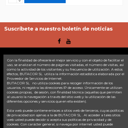
Suscríbete a nuestro boletín de noticias
Con la finalidad de ofrecerle el mejor servicio y con el objeto de facilitar el
Enlaces
uso, se analizan el número de páginas visitadas, el número de visitas, así
como la actividad de los visitantes y su frecuencia de utilización. A estos
efectos, BUTACOR SL utiliza la información estadística elaborada por el
Inicio
Sobre nosotros
Contacte con nosotros
Aviso legal
Proveedor de Servicios de Internet.
Política de privacidad
Tratamiento de datos
BUTACOR SL no utiliza cookies para recoger información de los
Términos y condiciones
Plazos de envío
usuarios, ni registra las direcciones IP de acceso. Únicamente se utilizan
cookies propias, de sesión, con finalidad técnica (aquellas que permiten
al usuario la navegación a través del sitio web y la utilización de las
Contáctanos
diferentes opciones y servicios que en ella existen).
Fontacor
Ctra. Fuente Álamo Nº45, 30153, Corvera (Murcia)
Esta web puede contiene enlaces a sitios web de terceros, cuyas políticas
info@fontacor.com
638 28 57 85
de privacidad son ajenas a la de BUTACOR SL . Al acceder a tales sitios
web usted puede decidir si acepta sus políticas de privacidad y de
cookies. Con carácter general, si navega por internet usted puede