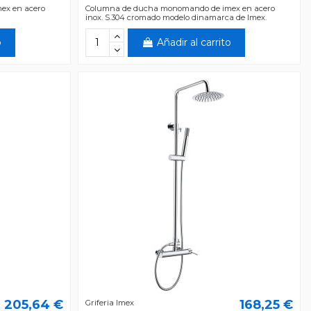
ex en acero
Columna de ducha monomando de imex en acero
inox. S.304 cromado modelo dinamarca de Imex.
o
Añadir al carrito
205,64 €
168,25 €
Griferia Imex