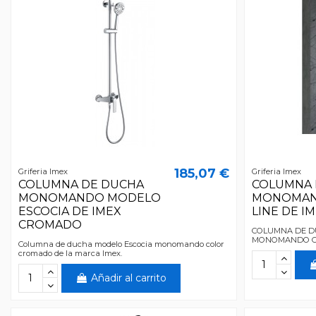
185,07 €
Griferia Imex
Griferia Imex
COLUMNA DE DUCHA
COLUMNA 
MONOMANDO MODELO
MONOMAN
ESCOCIA DE IMEX
LINE DE I
CROMADO
COLUMNA DE D
MONOMANDO C
Columna de ducha modelo Escocia monomando color
cromado de la marca Imex.
Añadir al carrito