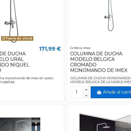
Fuera de stock
171,99 €
Griferia Imex
DE DUCHA
COLUMNA DE DUCHA
ELO URAL
MODELO BELGICA
DO NIQUEL
CROMADO
O
MONOMANDO DE IMEX
ha monomando de imex en acero
COLUMNA DE DUCHA MONOMANDO
l cepillad.
MODELO BELGICA DE LA MARCA IMEX
Añadir al carri