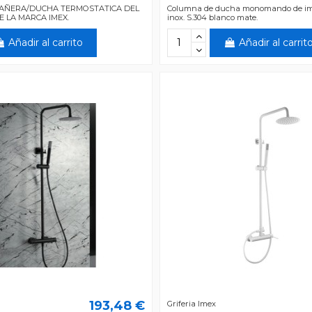
AÑERA/DUCHA TERMOSTATICA DEL
Columna de ducha monomando de im
E LA MARCA IMEX.
inox. S.304 blanco mate.
Añadir al carrito
Añadir al carrit
193,48 €
Griferia Imex