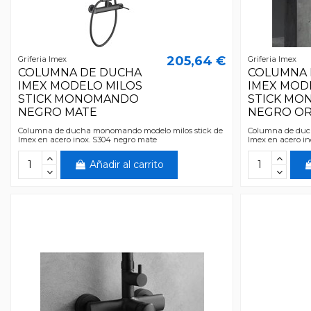
205,64 €
Griferia Imex
Griferia Imex
COLUMNA DE DUCHA
COLUMNA 
IMEX MODELO MILOS
IMEX MOD
STICK MONOMANDO
STICK M
NEGRO MATE
NEGRO OR
Columna de ducha monomando modelo milos stick de
Columna de duc
Imex en acero inox. S304 negro mate
Imex en acero in
Añadir al carrito