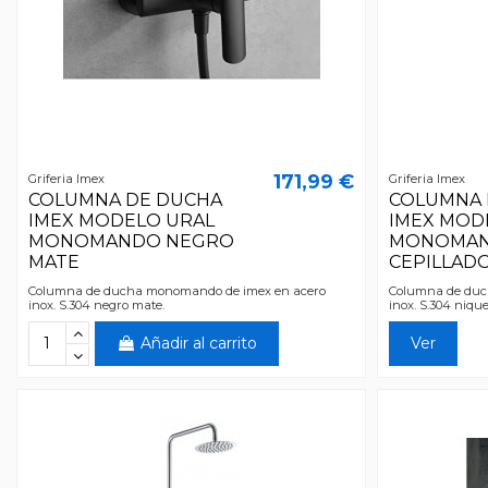
171,99 €
Griferia Imex
Griferia Imex
COLUMNA DE DUCHA
COLUMNA 
IMEX MODELO URAL
IMEX MOD
MONOMANDO NEGRO
MONOMAN
MATE
CEPILLAD
Columna de ducha monomando de imex en acero
Columna de duc
inox. S.304 negro mate.
inox. S.304 nique
Añadir al carrito
Ver