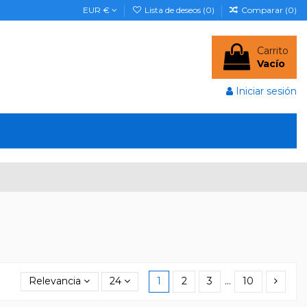
EUR €
Lista de deseos (
0
)
Comparar (
0
)
Carrito
Vacío
Iniciar sesión
Relevancia
24
1
2
3
…
10