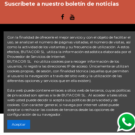
Suscríbete a nuestro boletín de noticias
Con la finalidad de ofrecerle el mejor servicio y con el objeto de facilitar el
Enlaces
uso, se analizan el número de páginas visitadas, el número de visitas, así
como la actividad de los visitantes y su frecuencia de utilización. A estos
efectos, BUTACOR SL utiliza la información estadística elaborada por el
Inicio
Sobre nosotros
Contacte con nosotros
Aviso legal
Proveedor de Servicios de Internet.
Política de privacidad
Tratamiento de datos
BUTACOR SL no utiliza cookies para recoger información de los
Términos y condiciones
Plazos de envío
usuarios, ni registra las direcciones IP de acceso. Únicamente se utilizan
cookies propias, de sesión, con finalidad técnica (aquellas que permiten
al usuario la navegación a través del sitio web y la utilización de las
Contáctanos
diferentes opciones y servicios que en ella existen).
Fontacor
Ctra. Fuente Álamo Nº45, 30153, Corvera (Murcia)
Esta web puede contiene enlaces a sitios web de terceros, cuyas políticas
info@fontacor.com
638 28 57 85
de privacidad son ajenas a la de BUTACOR SL . Al acceder a tales sitios
web usted puede decidir si acepta sus políticas de privacidad y de
cookies. Con carácter general, si navega por internet usted puede
aceptar o rechazar las cookies de terceros desde las opciones de
configuración de su navegador.
Añadir al carrito
Aceptar
© FONTACOR
2026 Todos los derechos reservados. | Desarrollado por
Onnix Software