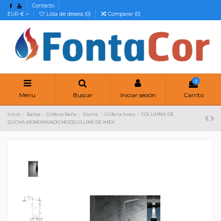
Contacto
EUR €
Lista de deseos (
0
)
Comparar (
0
)
0
Menu
Buscar
Iniciar sesión
Carrito
Inicio
Baños
Grifería Baño
Ducha
Griferia Imex
COLUMNA DE
DUCHA MONOMANDO MODELO LINE DE IMEX