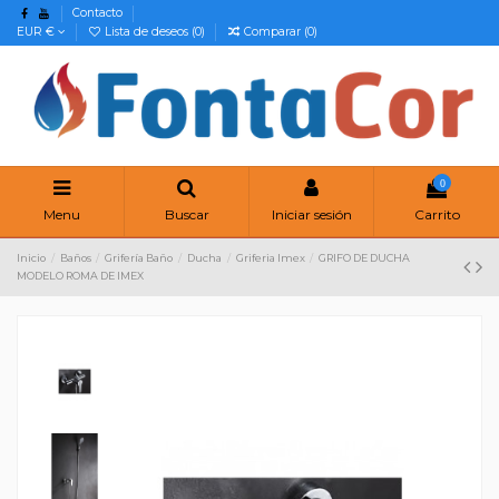
Contacto
EUR €
Lista de deseos (
0
)
Comparar (
0
)
0
Menu
Buscar
Iniciar sesión
Carrito
Inicio
Baños
Grifería Baño
Ducha
Griferia Imex
GRIFO DE DUCHA
MODELO ROMA DE IMEX