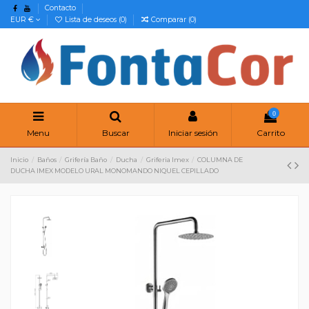
Contacto
EUR €
Lista de deseos (
0
)
Comparar (
0
)
0
Menu
Buscar
Iniciar sesión
Carrito
Inicio
Baños
Grifería Baño
Ducha
Griferia Imex
COLUMNA DE
DUCHA IMEX MODELO URAL MONOMANDO NIQUEL CEPILLADO