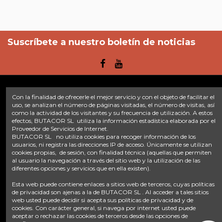
Suscríbete a nuestro boletín de noticias
Con la finalidad de ofrecerle el mejor servicio y con el objeto de facilitar el
Enlaces
uso, se analizan el número de páginas visitadas, el número de visitas, así
como la actividad de los visitantes y su frecuencia de utilización. A estos
efectos, BUTACOR SL utiliza la información estadística elaborada por el
Inicio
Sobre nosotros
Contacte con nosotros
Aviso legal
Proveedor de Servicios de Internet.
Política de privacidad
Tratamiento de datos
BUTACOR SL no utiliza cookies para recoger información de los
Términos y condiciones
Plazos de envío
usuarios, ni registra las direcciones IP de acceso. Únicamente se utilizan
cookies propias, de sesión, con finalidad técnica (aquellas que permiten
al usuario la navegación a través del sitio web y la utilización de las
Contáctanos
diferentes opciones y servicios que en ella existen).
Fontacor
Ctra. Fuente Álamo Nº45, 30153, Corvera (Murcia)
Esta web puede contiene enlaces a sitios web de terceros, cuyas políticas
info@fontacor.com
638 28 57 85
de privacidad son ajenas a la de BUTACOR SL . Al acceder a tales sitios
web usted puede decidir si acepta sus políticas de privacidad y de
cookies. Con carácter general, si navega por internet usted puede
aceptar o rechazar las cookies de terceros desde las opciones de