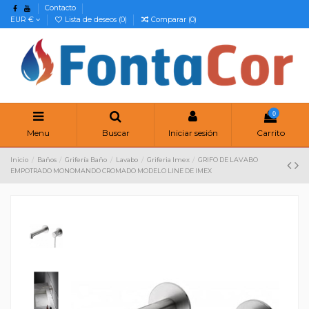
Contacto
EUR €
Lista de deseos (
0
)
Comparar (
0
)
0
Menu
Buscar
Iniciar sesión
Carrito
Inicio
Baños
Grifería Baño
Lavabo
Griferia Imex
GRIFO DE LAVABO
EMPOTRADO MONOMANDO CROMADO MODELO LINE DE IMEX