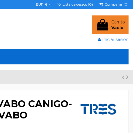
EUR €
Lista de deseos (
0
)
Comparar (
0
)
Carrito
Vacío
Iniciar sesión
ABO CANIGO-
AVABO