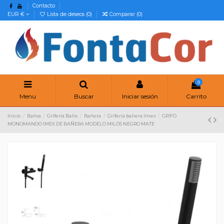
Contacto
EUR €
Lista de deseos (
0
)
Comparar (
0
)
0
Menu
Buscar
Iniciar sesión
Carrito
Inicio
Baños
Grifería Baño
Bañera
Griferia bañera Imex
GRIFO
MONOMANDO IMEX DE BAÑERA MODELO MILOS NEGRO MATE