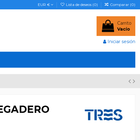
EUR €
Lista de deseos (
0
)
Comparar (
0
)
Carrito
Vacío
Iniciar sesión
EGADERO