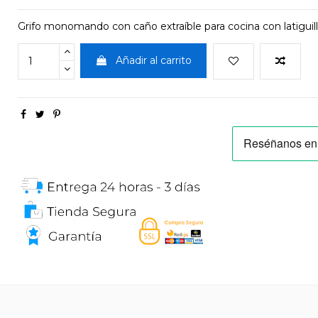
Grifo monomando con caño extraíble para cocina con latiguill
Añadir al carrito