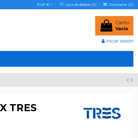
EUR €
Lista de deseos (
0
)
Comparar (
0
)
Carrito
Vacío
Iniciar sesión
X TRES