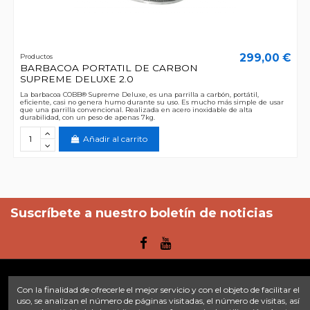
299,00 €
Productos
BARBACOA PORTATIL DE CARBON
SUPREME DELUXE 2.0
La barbacoa COBB® Supreme Deluxe, es una parrilla a carbón, portátil,
eficiente, casi no genera humo durante su uso. Es mucho más simple de usar
que una parrilla convencional. Realizada en acero inoxidable de alta
durabilidad, con un peso de apenas 7kg.
Añadir al carrito
Suscríbete a nuestro boletín de noticias
Con la finalidad de ofrecerle el mejor servicio y con el objeto de facilitar el
Enlaces
uso, se analizan el número de páginas visitadas, el número de visitas, así