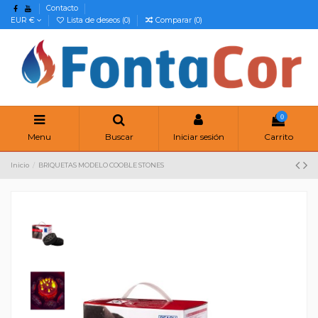
Contacto
EUR €
Lista de deseos (
0
)
Comparar (
0
)
0
Menu
Buscar
Iniciar sesión
Carrito
Inicio
BRIQUETAS MODELO COOBLE STONES