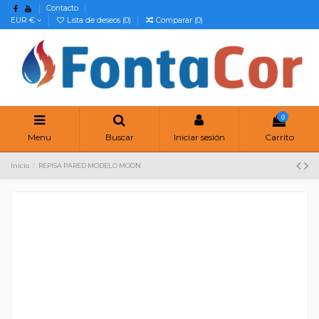
Contacto
EUR €
Lista de deseos (
0
)
Comparar (
0
)
0
Menu
Buscar
Iniciar sesión
Carrito
Inicio
REPISA PARED MODELO MOON