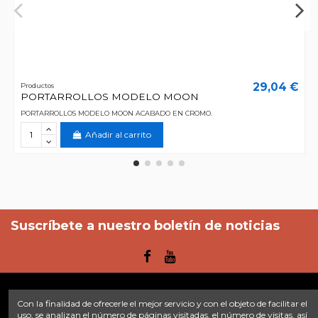
29,04 €
Productos
PORTARROLLOS MODELO MOON
PORTARROLLOS MODELO MOON ACABADO EN CROMO.
Añadir al carrito
Suscríbete a nuestro boletín de noticias
Con la finalidad de ofrecerle el mejor servicio y con el objeto de facilitar el
Enlaces
uso, se analizan el número de páginas visitadas, el número de visitas, así