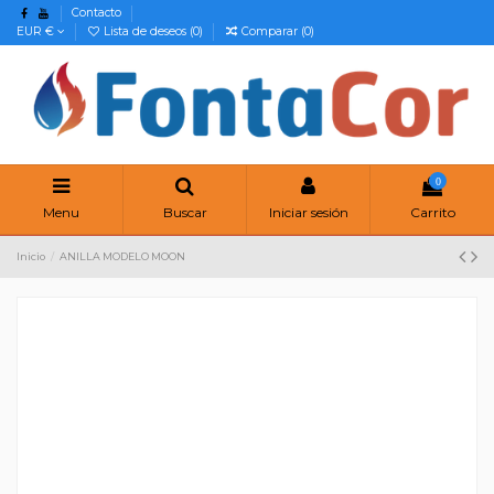
Contacto
EUR €
Lista de deseos (
0
)
Comparar (
0
)
0
Menu
Buscar
Iniciar sesión
Carrito
Inicio
ANILLA MODELO MOON