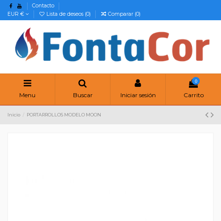
Contacto
EUR €
Lista de deseos (
0
)
Comparar (
0
)
0
Menu
Buscar
Iniciar sesión
Carrito
Inicio
PORTARROLLOS MODELO MOON