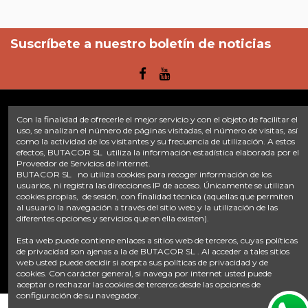
Suscríbete a nuestro boletín de noticias
Con la finalidad de ofrecerle el mejor servicio y con el objeto de facilitar el
Enlaces
uso, se analizan el número de páginas visitadas, el número de visitas, así
como la actividad de los visitantes y su frecuencia de utilización. A estos
efectos, BUTACOR SL utiliza la información estadística elaborada por el
Inicio
Sobre nosotros
Contacte con nosotros
Aviso legal
Proveedor de Servicios de Internet.
Política de privacidad
Tratamiento de datos
BUTACOR SL no utiliza cookies para recoger información de los
Términos y condiciones
Plazos de envío
usuarios, ni registra las direcciones IP de acceso. Únicamente se utilizan
cookies propias, de sesión, con finalidad técnica (aquellas que permiten
al usuario la navegación a través del sitio web y la utilización de las
Contáctanos
diferentes opciones y servicios que en ella existen).
Fontacor
Ctra. Fuente Álamo Nº45, 30153, Corvera (Murcia)
Esta web puede contiene enlaces a sitios web de terceros, cuyas políticas
info@fontacor.com
638 28 57 85
de privacidad son ajenas a la de BUTACOR SL . Al acceder a tales sitios
web usted puede decidir si acepta sus políticas de privacidad y de
cookies. Con carácter general, si navega por internet usted puede
aceptar o rechazar las cookies de terceros desde las opciones de
configuración de su navegador.