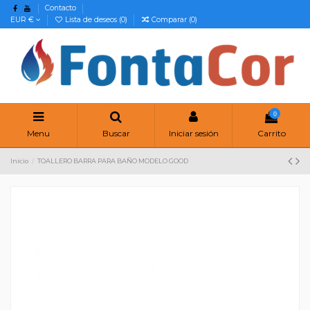
Contacto
EUR €
Lista de deseos (
0
)
Comparar (
0
)
0
Menu
Buscar
Iniciar sesión
Carrito
Inicio
TOALLERO BARRA PARA BAÑO MODELO GOOD