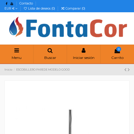
Contacto
EUR €
Lista de deseos (
0
)
Comparar (
0
)
0
Menu
Buscar
Iniciar sesión
Carrito
Inicio
ESCOBILLERO PAREDE MODELO GOOD