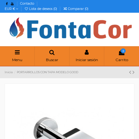
Contacto
EUR €
Lista de deseos (
0
)
Comparar (
0
)
0
Menu
Buscar
Iniciar sesión
Carrito
Inicio
PORTARROLLOS CON TAPA MODELO GOOD