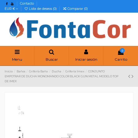
Contacto
EUR €
Lista de deseos (
0
)
Comparar (
0
)
0
Menu
Buscar
Iniciar sesión
Carrito
Inicio
Baños
Grifería Baño
Ducha
Griferia Imex
CONJUNTO
EMPOTRAR DE DUCHA MONOMANDO COLOR BLACK GUN METAL MODELO TOP
DE IMEX