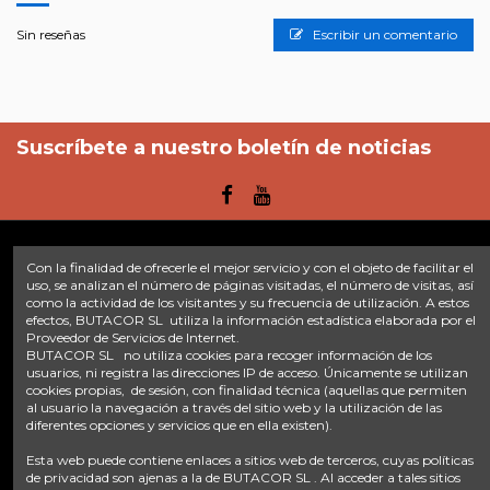
Sin reseñas
Escribir un comentario
Suscríbete a nuestro boletín de noticias
Con la finalidad de ofrecerle el mejor servicio y con el objeto de facilitar el
Enlaces
uso, se analizan el número de páginas visitadas, el número de visitas, así
como la actividad de los visitantes y su frecuencia de utilización. A estos
efectos, BUTACOR SL utiliza la información estadística elaborada por el
Inicio
Sobre nosotros
Contacte con nosotros
Aviso legal
Proveedor de Servicios de Internet.
Política de privacidad
Tratamiento de datos
BUTACOR SL no utiliza cookies para recoger información de los
Términos y condiciones
Plazos de envío
usuarios, ni registra las direcciones IP de acceso. Únicamente se utilizan
cookies propias, de sesión, con finalidad técnica (aquellas que permiten
al usuario la navegación a través del sitio web y la utilización de las
Contáctanos
diferentes opciones y servicios que en ella existen).
Fontacor
Ctra. Fuente Álamo Nº45, 30153, Corvera (Murcia)
Esta web puede contiene enlaces a sitios web de terceros, cuyas políticas
info@fontacor.com
638 28 57 85
de privacidad son ajenas a la de BUTACOR SL . Al acceder a tales sitios