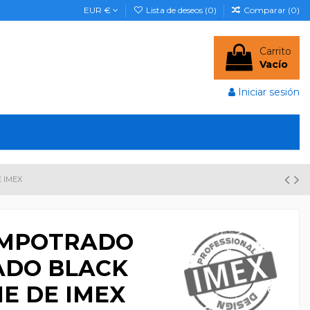
EUR €
Lista de deseos (
0
)
Comparar (
0
)
Carrito
Vacío
Iniciar sesión
 IMEX
EMPOTRADO
DO BLACK
E DE IMEX