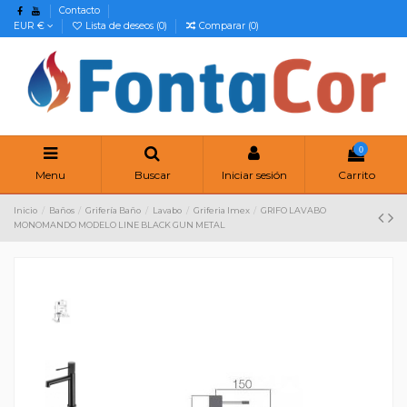
Contacto
EUR €
Lista de deseos (
0
)
Comparar (
0
)
0
Menu
Buscar
Iniciar sesión
Carrito
Inicio
Baños
Grifería Baño
Lavabo
Griferia Imex
GRIFO LAVABO
MONOMANDO MODELO LINE BLACK GUN METAL